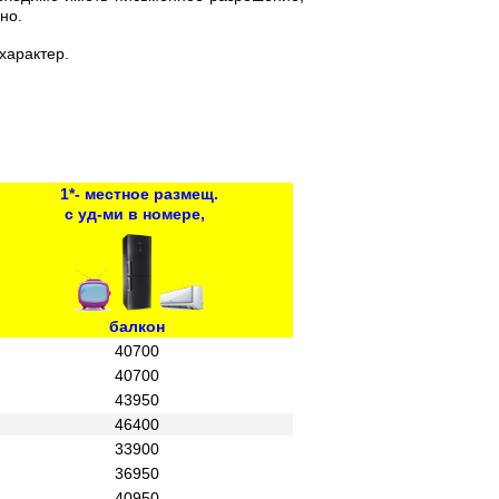
но.
характер.
1*- местное размещ.
с уд-ми в номере,
балкон
40700
40700
43950
46400
33900
36950
40950