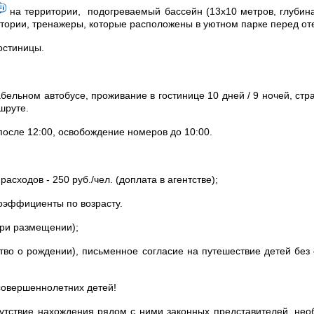
на территории, подогреваемый бассейн (13х10 метров, глубина
ритории, тренажеры, которые расположены в уютном парке перед от
остиницы.
бельном автобусе, проживание в гостинице 10 дней / 9 ночей, стр
шруте.
после 12:00, освобождение номеров до 10:00.
сходов - 250 руб./чел. (доплата в агентстве);
эффициенты по возрасту.
при размещении);
ство о рождении), письменное согласие на путешествие детей бе
овершеннолетних детей!
тсутствие нахождения рядом с ними законных представителей, не