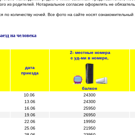
ого из родителей. Нотариальное согласие оформлять не обязатель
я по количеству ночей. Все фото на сайте носят ознакомительный 
заезд на человека
2- местные номера
с уд-ми в номере,
дата
приезда
балкон
10.06
24300
13.06
24300
16.06
25950
19.06
26950
22.06
19950
25.06
21950
28.06
23950