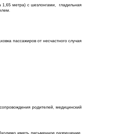
 1,65 метра) с шезлонгами, гладильная
елем.
аховка пассажиров от несчастного случая
з сопровождения родителей, медицинский
обходимо иметь письменное разрешение,