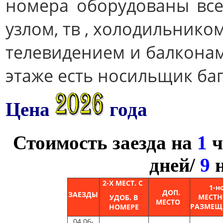
номера оборудованы все
узлом, тв , холодильник
телевидением и балкона
этаже есть носильщик ба
Цена
года
Стоимость заезда на
1
ч
дней/
9
н
2-Х МЕСТ. С
1-н
ДОП.
ЗАЕЗДЫ
МЕСТ
УДОБ. В
МЕСТО
РАЗМЕЩ
НОМЕРЕ
04.06-