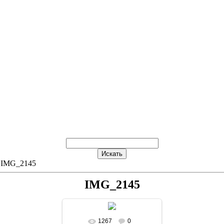
 IMG_2145
IMG_2145
1267
0
В реальном размере