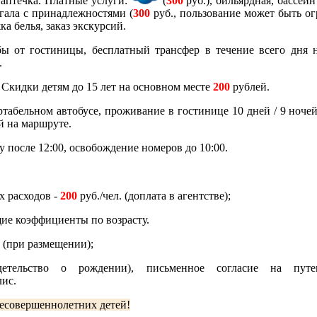
, аптечка. Платные услуги:
(
300
руб.), бильярдная, бассейн
нгала с принадлежностями (
300
руб., пользование может быть ог
ка белья, заказ экскурсий.
ы от гостиницы, бесплатный трансфер в течение всего дня н
.
Скидки детям до 15 лет на основном месте
200
рублей.
ртабельном автобусе, проживание в гостинице 10 дней / 9 ночей
й на маршруте.
 после 12:00, освобождение номеров до 10:00.
 расходов -
200
руб./чел. (доплата в агентстве);
е коэффициенты по возрасту.
 (при размещении);
идетельство о рождении), письменное согласие на путе
лис.
несовершеннолетних детей!