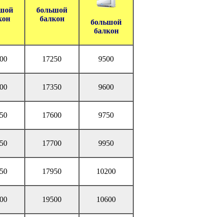
шой
большой
кон
балкон
большой
балкон
00
17250
9500
00
17350
9600
50
17600
9750
50
17700
9950
50
17950
10200
00
19500
10600