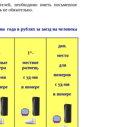
телей, необходимо иметь письменное
 не обязательно.
ена
года в рублях за заезд на человека
доп.
-
1
*
-
место
ные
местное
для
ера
размещ.
номеров
-ми
с уд-ми
с уд-ми
мере
в номере
в номере