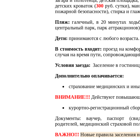
загара и полотенца, детская площадка
детских кроваток (
300
руб. сутки), ма
пожарной безопасности), стирка и глаж
Пляж:
галечный, в 20 минутах ходьб
центральный парк, парк аттракционов)
Дети:
принимаются с любого возраста. 
В стоимость входит:
проезд на комфо
случая на время пути, сопровождающи
Условия заезда:
Заселение в гостиницу
Дополнительно оплачивается:
страхование медицинских и иных
ВНИМАНИЕ!!!
Действуют повышающи
курортно-регистрационный сбор
Документы: ваучер, паспорт (св
родителей, медицинский страховой по
ВАЖНО!!!
Новые правила заселения 