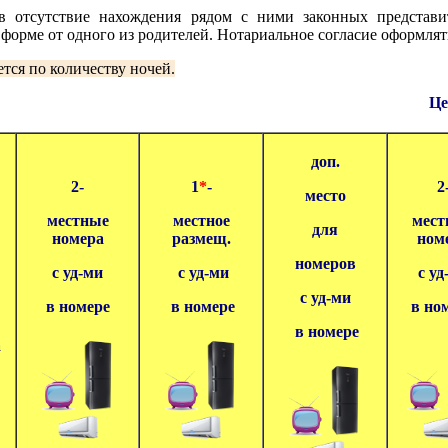
в отсутствие нахождения рядом с ними законных представи
форме от одного из родителей. Нотариальное согласие оформлять
тся по количеству ночей.
Ц
доп.
2-
1
*
-
2
место
местные
местное
мест
для
номера
размещ.
ном
номеров
с уд-ми
с уд-ми
с уд
с уд-ми
в номере
в номере
в но
в номере
а