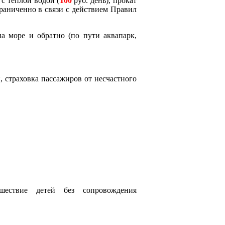
 с теплой водой (
100
руб. день), прокат
раниченно в связи с действием Правил
а море и обратно (по пути аквапарк,
, страховка пассажиров от несчастного
шествие детей без сопровождения