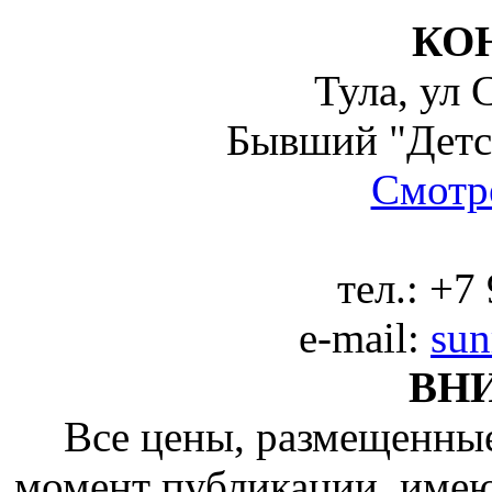
КО
Тула, ул 
Бывший "Детс
Смотре
тел.:
+7 
e-mail:
sun
ВН
Все цены, размещенные
момент публикации, име