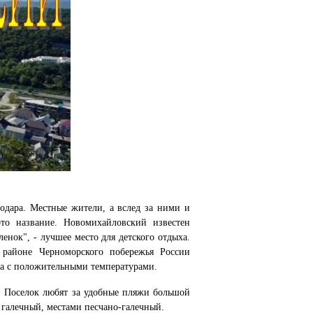
одара. Местные жители, а вслед за ними и
это название. Новомихайловский известен
нок", - лучшее место для детского отдыха.
 районе Черноморского побережья России
има с положительными температурами.
. Поселок любят за удобные пляжи большой
галечный, местами песчано-галечный.