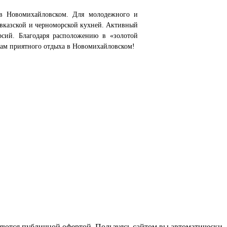
 в Новомихайловском. Для молодежного и
авказской и черноморской кухней. Активный
рсий. Благодаря расположению в «золотой
Вам приятного отдыха в Новомихайловском!
ляются публичной офертой.
Пользуясь сайтом вы автоматически