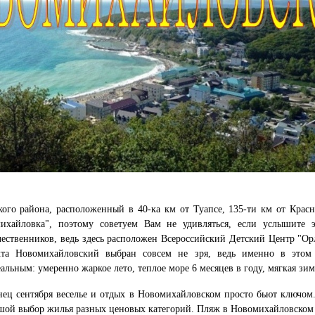
го района, расположенный в 40-ка км от Туапсе, 135-ти км от Красн
ихайловка", поэтому советуем Вам не удивляться, если услышите 
ественников, ведь здесь расположен Всероссийский Детский Центр "Орле
та Новомихайловский выбран совсем не зря, ведь именно в этом
альным: умеренно жаркое лето, теплое море 6 месяцев в году, мягкая з
ец сентября веселье и отдых в Новомихайловском просто бьют ключом
ьшой выбор жилья разных ценовых категорий. Пляж в Новомихайловском 