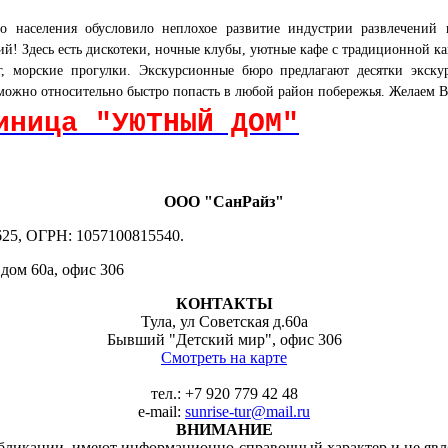
го населения обусловило неплохое развитие индустрии развлечений
ий! Здесь есть дискотеки, ночные клубы, уютные кафе с традиционной к
г, морские прогулки. Экскурсионные бюро предлагают десятки экску
ожно относительно быстро попасть в любой район побережья. Желаем 
иница "УЮТНЫЙ ДОМ"
ООО "СанРайз"
25, ОГРН: 1057100815540.
 дом 60а, офис 306
КОНТАКТЫ
Тула, ул Советская д.60а
Бывший "Детский мир", офис 306
Смотреть на карте
тел.:
+7 920 779 42 48
e-mail:
sunrise-tur@mail.ru
ВНИМАНИЕ
убликации, имеют информационно-справочный характер и не яв