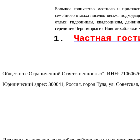
Большое количество местного и приезже
семейного отдыха поселок весьма подходящ
отдых: гидроциклы, квадроциклы, дайвин
середине» Черноморья из Новомихайловки м
Частная гост
1.
Общество с Ограниченной Ответственностью", ИНН: 71060676
Юридический адрес: 300041, Россия, город Тула, ул. Советская,
Все цены, размещенные на сайте, действительны на момент п