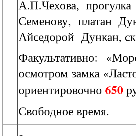
А.П.Чехова, прогулк
Семенову, платан Дун
Айседорой Дункан, ск
Факультативно: «Мор
осмотром замка «Ласто
650
ориентировочно
ру
Свободное время.