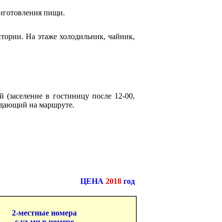
риготовления пищи.
тории. На этаже холодильник, чайник,
 (заселение в гостиницу после 12-00,
ождающий на маршруте.
ЦЕНА
2018
год
2-местные номера
с уд-ми в номере