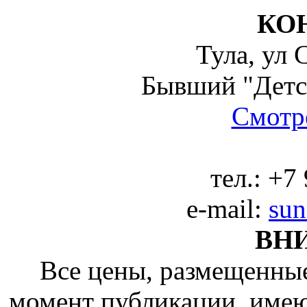
КО
Тула, ул 
Бывший "Детс
Смотре
тел.:
+7 
e-mail:
sun
ВН
Все цены, размещенные
момент публикации, име